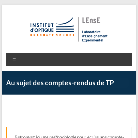
Aller
au
contenu
LEnsE
Laboratoire d'Enseignement Expérimental
Menu
Au sujet des comptes-rendus de TP
Retrouvez ici une méthodologie pour écrire une compte-