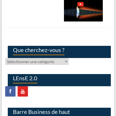
Que cherchez-vous ?
Que
cherchez-
vous
?
LEnsE 2.0
Barre Business de haut