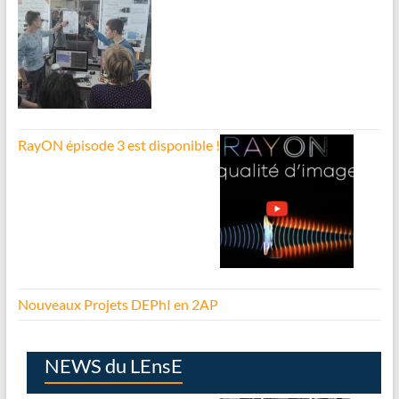
RayON épisode 3 est disponible !
Nouveaux Projets DEPhI en 2AP
NEWS du LEnsE