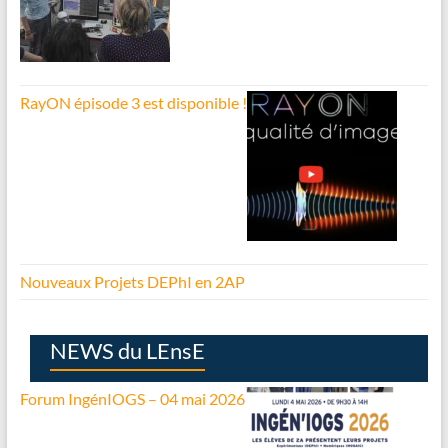
RayON épisode 3 est disponible !
Nouveaux Projets DEPhI en 2AP
NEWS du LEnsE
Forum IngénIOGS – 04 mai 2026