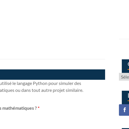
Que
cher
utilisé le langage Python pour simuler des
vous
ques ou dans tout autre projet similaire.
?
es mathématiques ?
*