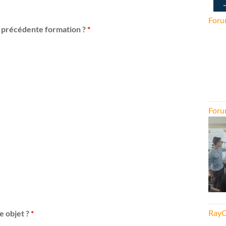
Foru
re précédente formation ?
*
Foru
RayO
e objet ?
*