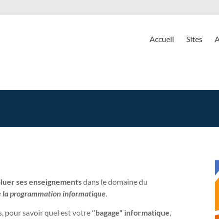
EnsE
ire d'Enseignement Expérimental
Accueil
Sites
A
luer ses enseignements
dans le domaine du
de la programmation informatique
.
, pour savoir quel est votre
"bagage" informatique
,