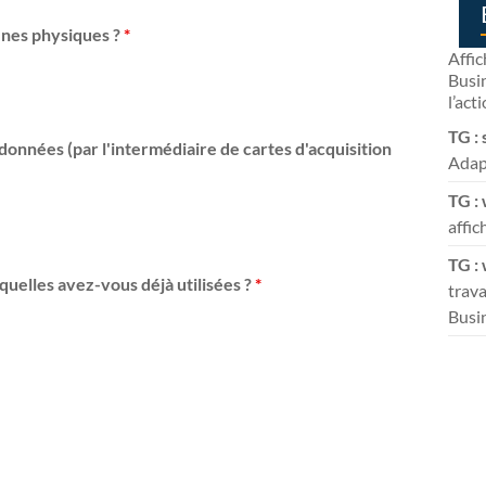
ènes physiques ?
*
Affic
Busin
l’act
TG : 
 données (par l'intermédiaire de cartes d'acquisition
Adapt
TG : 
affic
TG :
quelles avez-vous déjà utilisées ?
*
trava
Busi