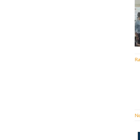
Ra
No