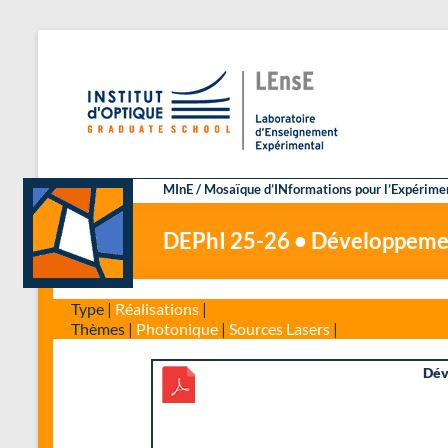
Aller
au
L
Laborato
contenu
MInE / Mosaïque d’INformations pour l’Expérime
DEPhI 25-26 • Développemen
Type |
Réalisations
|
Thèmes |
Photonique
|
Sources Lasers
|
Dév