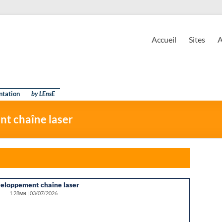
EnsE
ire d'Enseignement Expérimental
Accueil
Sites
A
ntation
by LEnsE
t chaîne laser
eloppement chaîne laser
1.28
| 03/07/2026
MB