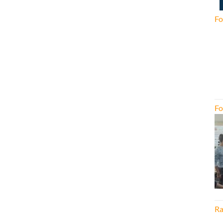
Fo
Fo
Ra