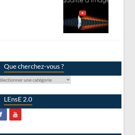
Que cherchez-vous ?
ue
erchez-
us
LEnsE 2.0