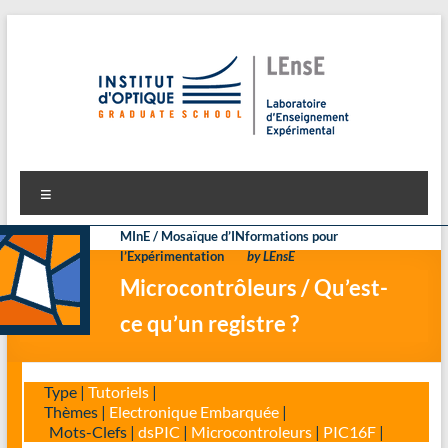
Aller
au
contenu
LEnsE
Laboratoire d'Enseignement Expérimental
Menu
MInE / Mosaïque d’INformations pour
l’Expérimentation
by LEnsE
Microcontrôleurs / Qu’est-
ce qu’un registre ?
Type |
Tutoriels
|
Thèmes |
Electronique Embarquée
|
Mots-Clefs |
dsPIC
|
Microcontroleurs
|
PIC16F
|