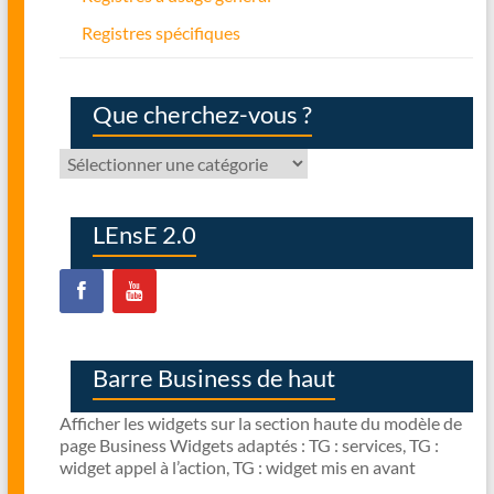
Registres spécifiques
Que cherchez-vous ?
Que
cherchez-
vous
?
LEnsE 2.0
Barre Business de haut
Afficher les widgets sur la section haute du modèle de
page Business Widgets adaptés : TG : services, TG :
widget appel à l’action, TG : widget mis en avant