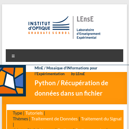
Aller
au
contenu
LEnsE
Laboratoire d'Enseignement Expérimental
Menu
MInE / Mosaïque d’INformations pour
l’Expérimentation
by LEnsE
Python / Récupération de
données dans un fichier
Type |
Tutoriels
|
Thèmes |
Traitement de Données
|
Traitement du Signal
|