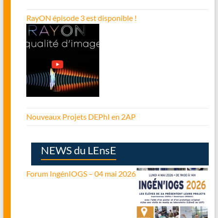
RayON épisode 3 est disponible !
Nouveaux Projets DEPhI en 2AP
NEWS du LEnsE
Forum IngénIOGS – 04 mai 2026