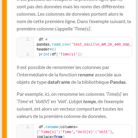
sont pas des données mais les noms des différentes
colonnes. Les colonnes de données portent alors le
nom de cette première ligne. Dans l’exemple suivant, la
première colonne s’appelle ‘Time(s)’.
df = 
pandas.
read_csv
(
'test_oscillo_AM_2k_400_50p_4k.
header=
2
)
print
(
df
[
'Time(s)'
])
Il est possible de renommer les colonnes par
l’intermédiaire de la fonction
rename
associée aux
objets de type
dataframe
de la bibliothèque
Pandas
.
Par exemple, ici, on renomme les colonnes
‘Time(s)’
en
‘Time’
et
‘Volt(V)’
en
‘Volt’
. L’objet
temps
, de l’exemple
suivant, est alors un vecteur comportant toutes les
valeurs de la première colonne de données.
df.
rename
(
columns=
{
'Time(s)'
:
'Time'
,
'Volt(V)'
:
'Volt'
}
, 
inplace=
True
)