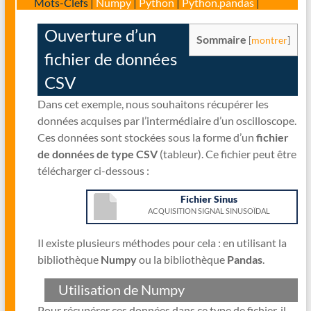
Mots-Clefs |
Numpy
|
Python
|
Python.pandas
|
Ouverture d’un
Sommaire
[
montrer
]
fichier de données
CSV
Dans cet exemple, nous souhaitons récupérer les
données acquises par l’intermédiaire d’un oscilloscope.
Ces données sont stockées sous la forme d’un
fichier
de données de type CSV
(tableur). Ce fichier peut être
télécharger ci-dessous :
Fichier Sinus
ACQUISITION SIGNAL SINUSOÏDAL
Il existe plusieurs méthodes pour cela : en utilisant la
bibliothèque
Numpy
ou la bibliothèque
Pandas
.
Utilisation de Numpy
Pour récupérer ces données dans ce type de fichier, il