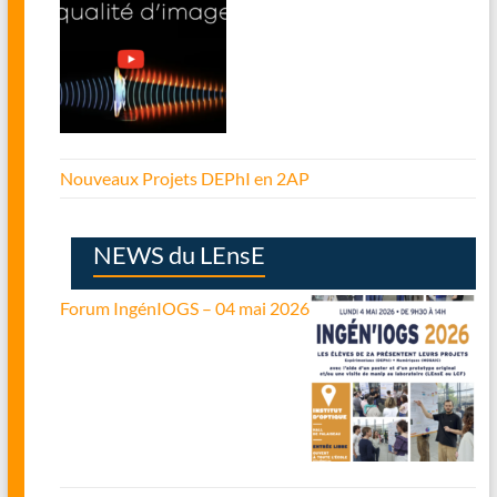
Nouveaux Projets DEPhI en 2AP
NEWS du LEnsE
Forum IngénIOGS – 04 mai 2026