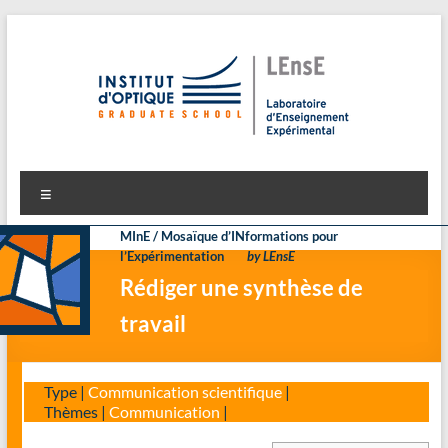
Aller
au
contenu
LEnsE
Laboratoire d'Enseignement Expérimental
Menu
MInE / Mosaïque d’INformations pour
l’Expérimentation
by LEnsE
Rédiger une synthèse de
travail
Type |
Communication scientifique
|
Thèmes |
Communication
|