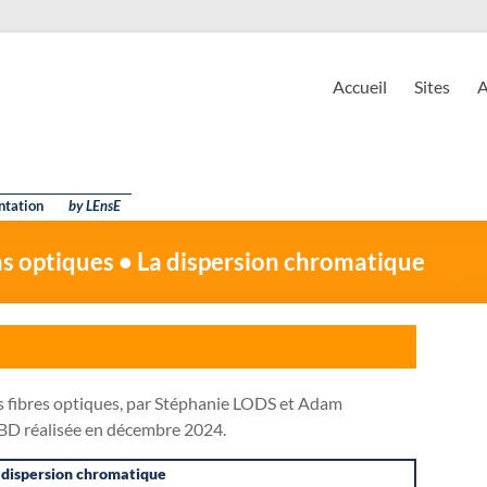
EnsE
ire d'Enseignement Expérimental
Accueil
Sites
A
ntation
by LEnsE
s optiques • La dispersion chromatique
s fibres optiques, par Stéphanie LODS et Adam
BD réalisée en décembre 2024.
 dispersion chromatique