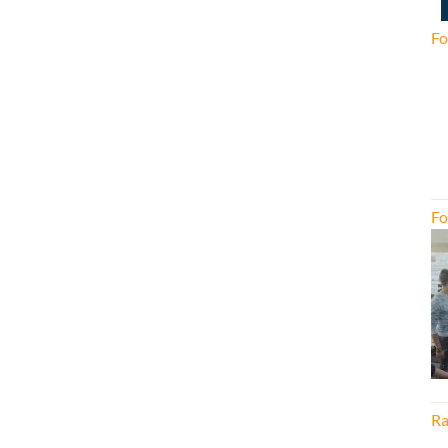
Fo
Fo
Ra