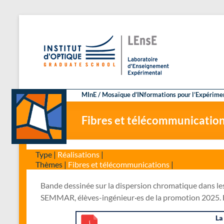
Aller
au
L
Laborato
contenu
MInE / Mosaïque d’INformations pour l’Expérime
Fibres et télécommunication
Type |
Réalisations
|
Thèmes |
Fibres et télécommunications
|
Bande dessinée sur la dispersion chromatique dans le
SEMMAR, élèves-ingénieur·es de la promotion 2025. 
La