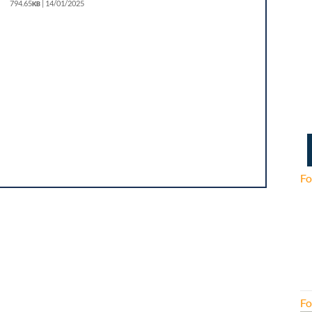
794.65
| 14/01/2025
KB
Fo
Fo