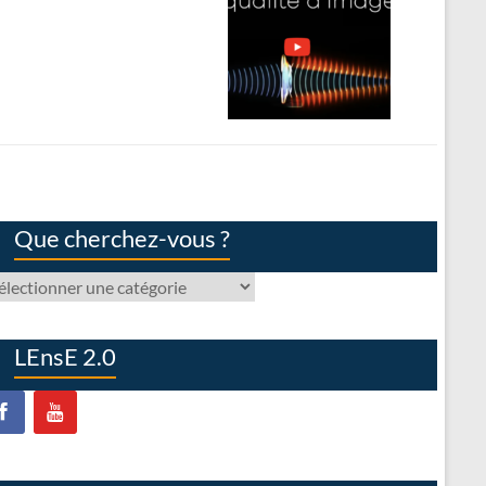
Que cherchez-vous ?
ue
erchez-
us
LEnsE 2.0