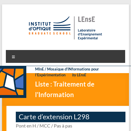
Aller
au
contenu
LEnsE
Laboratoire d'Enseignement Expérimental
Menu
MInE / Mosaïque d’INformations pour
l’Expérimentation
by LEnsE
Liste : Traitement de
l'Information
Carte d’extension L298
Pont en H / MCC / Pas à pas