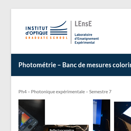
Aller
au
L
Laborato
contenu
Photométrie – Banc de mesures color
Ph4 – Photonique expérimentale – Semestre 7