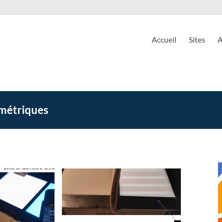
EnsE
ire d'Enseignement Expérimental
Accueil
Sites
A
imétriques