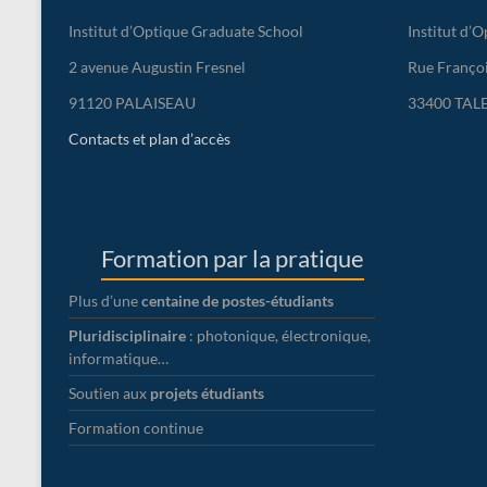
Institut d’Optique Graduate School
Institut d’
2 avenue Augustin Fresnel
Rue Franço
91120 PALAISEAU
33400 TAL
Contacts et plan d’accès
Formation par la pratique
Plus d’une
centaine de postes-étudiants
Pluridisciplinaire
: photonique, électronique,
informatique…
Soutien aux
projets étudiants
Formation continue