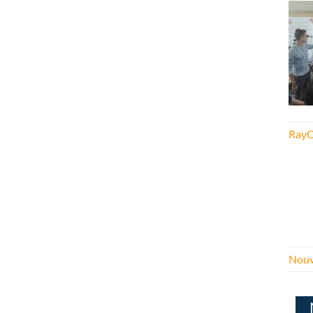
RayO
Nouv