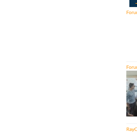
Foru
Foru
RayO