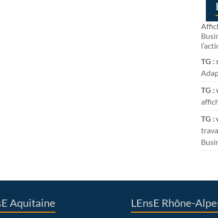
Affic
Busin
l’act
TG : 
Adapt
TG : 
affic
TG :
trava
Busi
E Aquitaine
LEnsE Rhône-Alpe