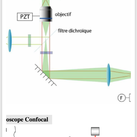
tomographie optique cohérente. Un groupe d’élève a déjà
amorcé le travail en 2018-2019. Sur leur poster ci-dessous,
ils listent les améliorations à apporter au
[19-20] PIMS 02 • Biophotonique MIS
Expérience de Microscopie à Illumination Structurée
Description L’objectif de ce projet est de monter une manip
de TP sur une méthode de super résolution et de