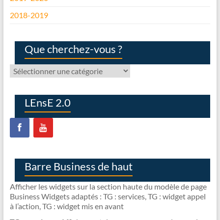
2018-2019
Que cherchez-vous ?
Que
cherchez-
vous
?
LEnsE 2.0
Barre Business de haut
Afficher les widgets sur la section haute du modèle de page
Business Widgets adaptés : TG : services, TG : widget appel
à l’action, TG : widget mis en avant