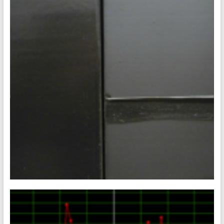
[20-21] PIMS 01 • Glossmètre
Concevoir une méthode optique pour évaluer la dégradation
d’œuvres de Pierre Soulages Ce projet est proposé par des