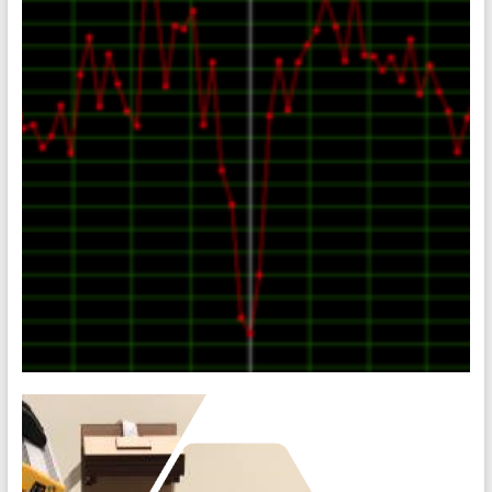
enseignants des sites de Saint-Etienne et de Palaiseau, en
partenariat avec Pauline Hélou de la Grandière,
Restauratrice du Patrimoine, spécialiste de l’œuvre
[20-21] PIMS 02 • Optique quantique –
Centres NV
Un nouveau dispositif d’optique quantique pour le LEnsE.
Création de photons uniques à la demande dans le diamant.