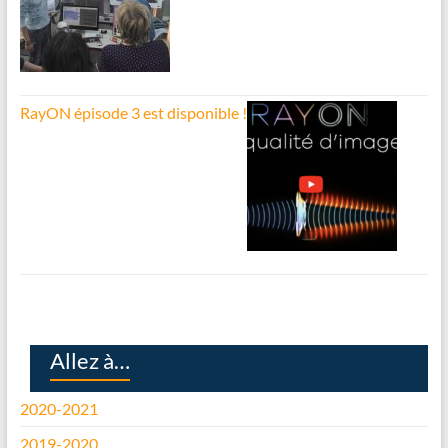
RayON épisode 3 est disponible !
Allez à…
2020-2021
2019-2020