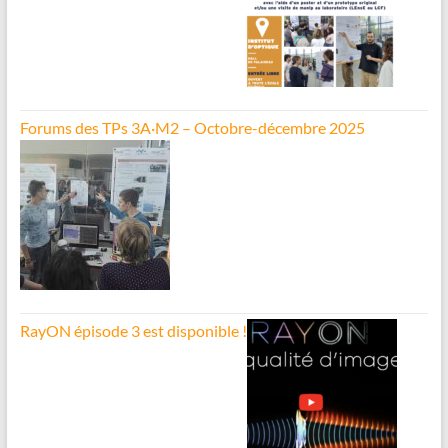
Forums des TPs 3A·M2 – Octobre-décembre 2025
RayON épisode 3 est disponible !