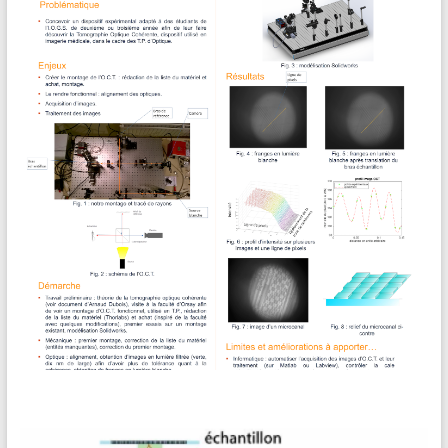
vision industrielle Réalisation d’une interface graphique de
pilotage de la maquette Description La vision industrielle
permet le contrôle non destructif d’objets dans un processus
de fabrication industriel. Elle est constituée
[19-20] PIMS 01 • Biophotonique OCT
Expérience de tomographie optique cohérente. Description
L’objectif de ce projet est la réalisation d’une expérience de