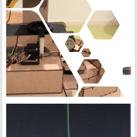
Description L’objectif de ce projet est de réaliser une
nouvelle expérience d’optique quantique pour les travaux
pratiques. Ce travail est réalisé dans
[20-21] PIMS 03 • Vision industrielle
Mise en avant de l’importance des sources d’éclairage pour la
vision industrielle Réalisation d’une interface graphique de
pilotage de la maquette Description La vision industrielle
permet le contrôle non destructif d’objets dans un processus