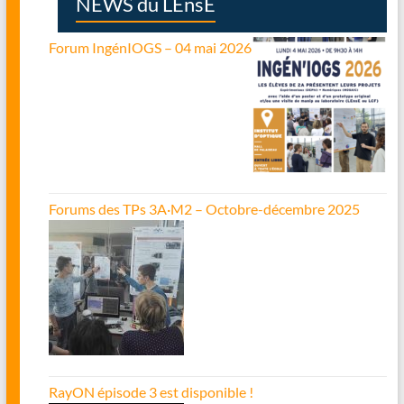
NEWS du LEnsE
Forum IngénIOGS – 04 mai 2026
Forums des TPs 3A·M2 – Octobre-décembre 2025
RayON épisode 3 est disponible !