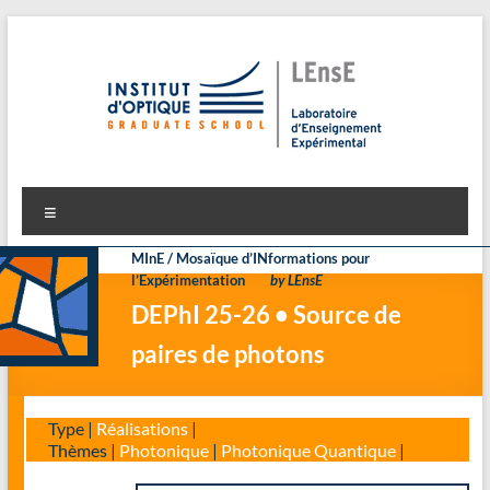
Aller
au
contenu
LEnsE
Laboratoire d'Enseignement Expérimental
Menu
MInE / Mosaïque d’INformations pour
l’Expérimentation
by LEnsE
DEPhI 25-26 • Source de
paires de photons
Type |
Réalisations
|
Thèmes |
Photonique
|
Photonique Quantique
|