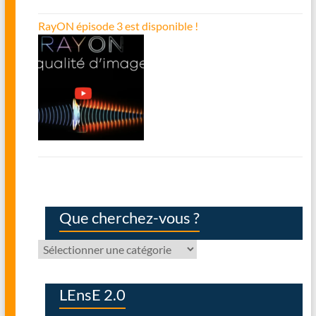
RayON épisode 3 est disponible !
Que cherchez-vous ?
Que
cherchez-
vous
?
LEnsE 2.0