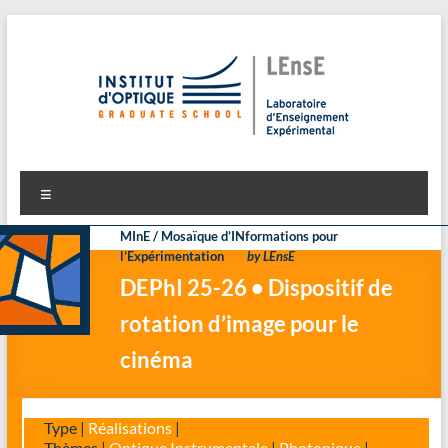
Aller
au
contenu
LEnsE
Laboratoire d'Enseignement Expérimental
Menu
MInE / Mosaïque d’INformations pour
l’Expérimentation
by LEnsE
DEPhI 25-26 • Dispositif de
rotation d’image pour le
cinéma
Type |
Réalisations
|
Thèmes |
Optique Instrumentale
|
Photonique
|