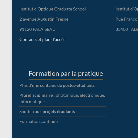
Institut d’Optique Graduate School
Institut d’
2 avenue Augustin Fresnel
Rue Franço
91120 PALAISEAU
33400 TAL
Contacts et plan d’accès
Formation par la pratique
Plus d’une
centaine de postes-étudiants
Pluridisciplinaire
: photonique, électronique,
informatique…
Soutien aux
projets étudiants
Formation continue