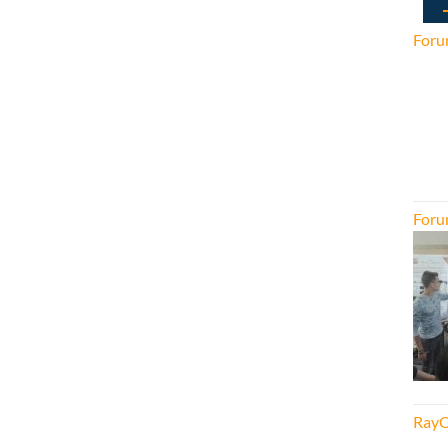
Foru
Foru
RayO