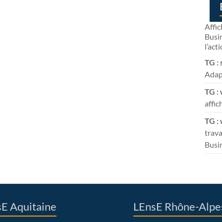
Affic
Busin
l’act
TG : 
Adapt
TG : 
affic
TG :
trava
Busi
E Aquitaine
LEnsE Rhône-Alpe