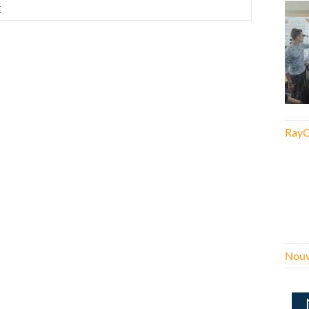
E
RayO
Nouv