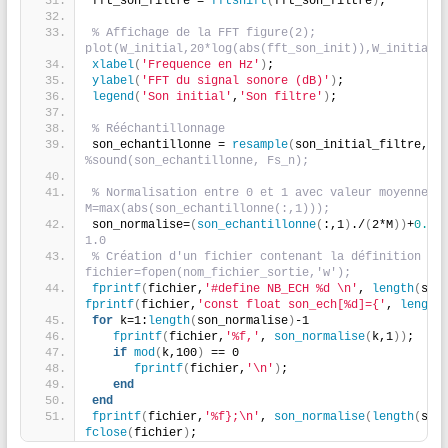
fft_son_filtre = 
fftshift
(
fft_son_filtre
)
;      
% Affichage de la FFT figure(2); 
plot(W_initial,20*log(abs(fft_son_init)),W_initial,
xlabel
(
'Frequence en Hz'
)
; 
ylabel
(
'FFT du signal sonore (dB)'
)
; 
legend
(
'Son initial'
,
'Son filtre'
)
; 
% Rééchantillonnage 
son_echantillonne = 
resample
(
son_initial_filtre, F
%sound(son_echantillonne, Fs_n); 
% Normalisation entre 0 et 1 avec valeur moyenne de
M=max(abs(son_echantillonne(:,1))); 
son_normalise=
(
son_echantillonne
(
:,1
)
./
(
2*M
))
+
0.5
;
1.0 
% Création d'un fichier contenant la définition et 
fichier=fopen(nom_fichier_sortie,'w'); 
fprintf
(
fichier,
'#define NB_ECH %d \n'
, 
length
(
son
fprintf
(
fichier,
'const float son_ech[%d]={'
, 
length
for
 k=1:
length
(
son_normalise
)
-1     
fprintf
(
fichier,
'%f,'
, 
son_normalise
(
k,1
))
;    
if
mod
(
k,100
)
 == 0         
fprintf
(
fichier,
'\n'
)
;     
end
end
fprintf
(
fichier,
'%f};\n'
, 
son_normalise
(
length
(
son
fclose
(
fichier
)
; 