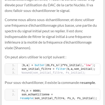
élevée pour l’utilisation du DAC de la carte Nucléo. Il va
donc falloir sous-échantillonner le signal.
Comme nous allons sous-échantillonner, et donc utiliser
une fréquence d’échantillonnage plus basse, une partie du
spectre du signal initial peut se replier. Il est donc
indispensable de filtrer le signal initial à une fréquence
inférieure à la moitié de la fréquence d’échantillonnage
visée (Shannon).
On peut alors utiliser le script suivant :
[
b,a
]
 = 
butter
(
20,Fs_n/
(
2*Fs_initial
)
,
'low'
)
;
son_initial_filtre = 
filter
(
b,a,son_initial
)
;
%sound(son_initial_filtre, Fs_initial);
Pour sous-échantilloner, il existe la commande
resample
.
Fs_n = 8000;
son_echantillonne = 
resample
(
son_initial_filtre, Fs_n, Fs_initial
)
;