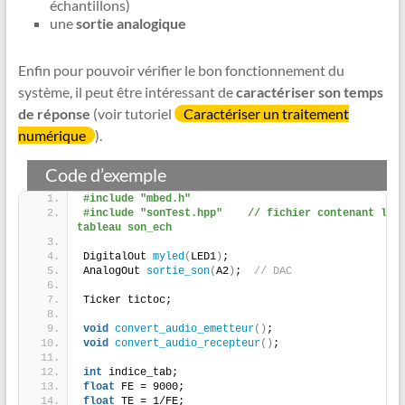
échantillons)
une
sortie analogique
Enfin pour pouvoir vérifier le bon fonctionnement du
système, il peut être intéressant de
caractériser son temps
de réponse
(voir tutoriel
Caractériser un traitement
numérique
).
Code d’exemple
#include "mbed.h"
#include "sonTest.hpp"    // fichier contenant le 
tableau son_ech
DigitalOut 
myled
(
LED1
)
;
AnalogOut 
sortie_son
(
A2
)
;  
// DAC
Ticker tictoc;
void
convert_audio_emetteur
()
;
void
convert_audio_recepteur
()
;
int
 indice_tab;
float
 FE = 9000;
float
 TE = 1/FE;