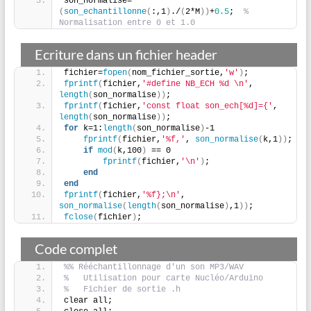
son_normalise=
(
son_echantillonne
(
:,1
)
./
(
2*M
))
+
0.5
;  
% 
Normalisation entre 0 et 1.0
Ecriture dans un fichier header
fichier=
fopen
(
nom_fichier_sortie,
'w'
)
;
fprintf
(
fichier,
'#define NB_ECH %d \n'
, 
length
(
son_normalise
))
;
fprintf
(
fichier,
'const float son_ech[%d]={'
, 
length
(
son_normalise
))
;
for
 k=1:
length
(
son_normalise
)
-1
fprintf
(
fichier,
'%f,'
, 
son_normalise
(
k,1
))
;
if
mod
(
k,100
)
 == 0
fprintf
(
fichier,
'\n'
)
;
end
end
fprintf
(
fichier,
'%f};\n'
, 
son_normalise
(
length
(
son_normalise
)
,1
))
;
fclose
(
fichier
)
;
Code complet
%% Rééchantillonnage d'un son MP3/WAV
%   Utilisation pour carte Nucléo/Arduino
%   Fichier de sortie .h
clear all;