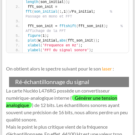
length
(
son_initial
))
;
fft_son_init = 
fft
(
son_initial
(
:,1
))
/Fs_initial;       
% 
Passage en mono et FFT
fft_son_init = 
fftshift
(
fft_son_init
)
;      
% 
Affichage de la FFT
figure
(
1
)
;
plot
(
W_initial,
abs
(
fft_son_init
))
;
xlabel
(
'Frequence en Hz'
)
;
ylabel
(
'FFT du signal sonore'
)
;
On obtient alors le spectre suivant pour le son
laser
:
Ré-échantillonnage du signal
La carte Nucléo L476RG possède un convertisseur
numérique-analogique interne (
Générer une tension
analogique
) de 12 bits. Les échantillons sonores ayant
souvent une précision de 16 bits, nous allons perdre un peu
qualité sonore.
Mais le point le plus critique vient de la fréquence
d’échantillonnage. En effet, 44100 Hz est une valeur trop