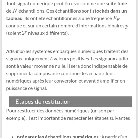
Tout signal numérique peut être vu comme une
suite finie
de
échantillons. Ces échantillons sont
stockés dans un
N
N
tableau
. Ils ont été échantillonnés à une fréquence
F
E
F
E
connue et sur un certain nombre d’informations binaires
p
p
2
p
(soient
niveaux différents).
2
p
Attention
les systèmes embarqués numériques traitent des
signaux uniquement à valeurs positives. Les signaux audio
sont à valeur moyenne nulle. Il sera donc indispensable de
supprimer la composante continue des échantillons
numériques après leur conversion et avant d’amplifier en
puissance ce signal.
Etapes de restitution
Pour restituer des données numériques (un son par
exemple), il est important de respecter les étapes suivantes
:
préparer les échantillons numériques
: à partir d’un