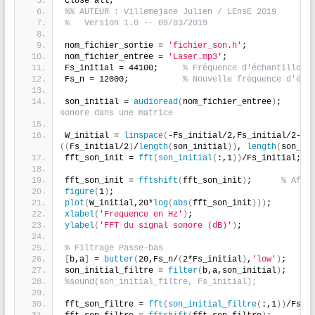
close all;
%% AUTEUR : Villemejane Julien / LEnsE 2019
%   Version 1.0 -- 09/03/2019
nom_fichier_sortie = 
'fichier_son.h'
;
nom_fichier_entree = 
'Laser.mp3'
;
Fs_initial = 44100;     
% Fréquence d'échantillonn
Fs_n = 12000;           
% Nouvelle fréquence d'éch
son_initial = 
audioread
(
nom_fichier_entree
)
;    
% p
sonore dans une matrice
W_initial = 
linspace
(
-Fs_initial/2,Fs_initial/2-
((
Fs_initial/2
)
/
length
(
son_initial
))
, 
length
(
son_in
fft_son_init = 
fft
(
son_initial
(
:,1
))
/Fs_initial;  
fft_son_init = 
fftshift
(
fft_son_init
)
;      
% Affi
figure
(
1
)
;
plot
(
W_initial,20*
log
(
abs
(
fft_son_init
)))
;
xlabel
(
'Frequence en Hz'
)
;
ylabel
(
'FFT du signal sonore (dB)'
)
;
% Filtrage Passe-bas
[
b,a
]
 = 
butter
(
20,Fs_n/
(
2*Fs_initial
)
,
'low'
)
; 
son_initial_filtre = 
filter
(
b,a,son_initial
)
; 
%sound(son_initial_filtre, Fs_initial); 
fft_son_filtre = 
fft
(
son_initial_filtre
(
:,1
))
/Fs_i