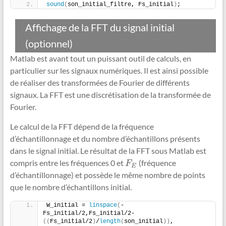
sound
(
son_initial_filtre, Fs_initial
)
;
Affichage de la FFT du signal initial
(optionnel)
Matlab est avant tout un puissant outil de calculs, en
particulier sur les signaux numériques. Il est ainsi possible
de réaliser des transformées de Fourier de différents
signaux. La FFT est une discrétisation de la transformée de
Fourier.
Le calcul de la FFT dépend de la fréquence
d’échantillonnage et du nombre d’échantillons présents
dans le signal initial. Le résultat de la FFT sous Matlab est
compris entre les fréquences 0 et
(fréquence
F
E
F
E
d’échantillonnage) et possède le même nombre de points
que le nombre d’échantillons initial.
W_initial = 
linspace
(
-
Fs_initial/2,Fs_initial/2-
((
Fs_initial/2
)
/
length
(
son_initial
))
, 