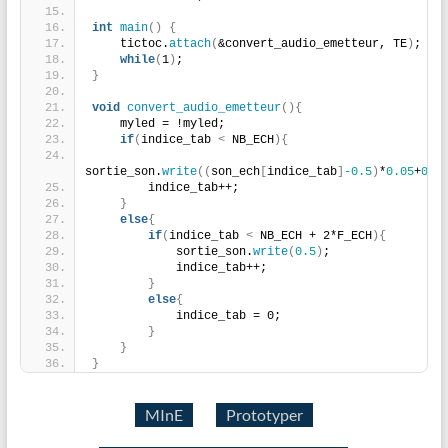
int
main
()
{
    tictoc.
attach
(
&convert_audio_emetteur, TE
)
;
while
(
1
)
;
}
void
convert_audio_emetteur
(){
    myled = !myled;
if
(
indice_tab 
<
 NB_ECH
){
sortie_son.
write
((
son_ech
[
indice_tab
]
-0.5
)
*
0.05
+
0.5
        indice_tab++;
}
else
{
if
(
indice_tab 
<
 NB_ECH + 2*F_ECH
){
            sortie_son.
write
(
0.5
)
;
            indice_tab++;
}
else
{
            indice_tab = 0;
}
}
}
MInE
Prototyper