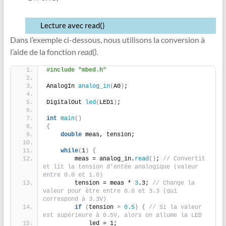
Lecture avec read()
Dans l’exemple ci-dessous, nous utilisons la conversion à
l’aide de la fonction
read()
.
#include "mbed.h"
AnalogIn 
analog_in
(
A0
)
;
DigitalOut 
led
(
LED1
)
;
int
main
()
{
double
 meas, tension;
while
(
1
)
{
        meas = analog_in.
read
()
; 
// Convertit 
et lit la tension d'entée analogique (valeur 
entre 0.0 et 1.0)
        tension = meas * 
3
.3; 
// Change la 
valeur pour être entre 0.0 et 3.3 (qui 
correspond à 3.3V)
if
(
tension 
>
0.5
)
{
// Si la valeur 
est supérieure à 0.5V, alors on allume la LED
            led = 1;