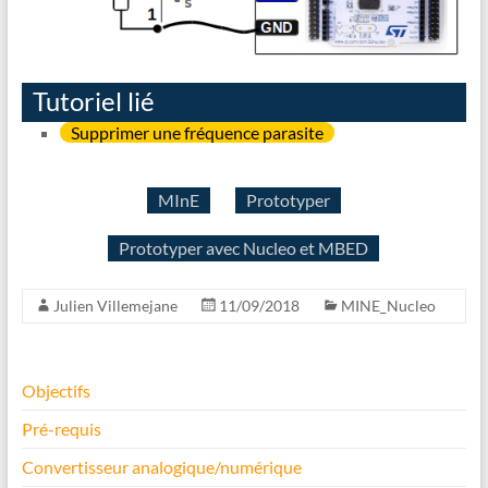
Tutoriel lié
Supprimer une fréquence parasite
MInE
Prototyper
Prototyper avec Nucleo et MBED
Julien Villemejane
11/09/2018
MINE_Nucleo
Objectifs
Pré-requis
Convertisseur analogique/numérique