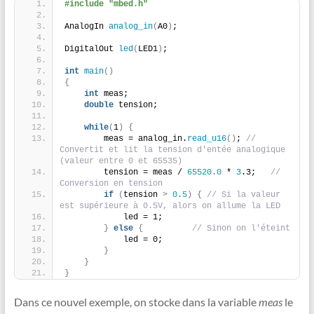
#include "mbed.h"
AnalogIn 
analog_in
(
A0
)
;
DigitalOut 
led
(
LED1
)
;
int
main
()
{
int
 meas;
double
 tension;
while
(
1
)
{
        meas = analog_in.
read_u16
()
; 
// 
Convertit et lit la tension d'entée analogique 
(valeur entre 0 et 65535)
        tension = meas / 
65520.0
 * 
3
.3;   
// 
Conversion en tension
if
(
tension 
>
0.5
)
{
// Si la valeur 
est supérieure à 0.5V, alors on allume la LED
            led = 1;
}
else
{
// Sinon on l'éteint
            led = 0;
}
}
}
Dans ce nouvel exemple, on stocke dans la variable
meas
le