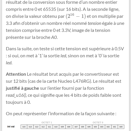
résultat de la conversion sous forme d’un nombre entier
compris entre 0 et 65535 (sur 16 bits). A la seconde ligne,
16
(
2
−
1
)
on divise la valeur obtenu par
et on multiplie par
(
2
16
−
1
)
3.3 afin d’obtenir un nombre réel nommé
tension
égale à une
tension comprise entre 0 et 3.3V, image de la tension
présente sur la broche
A0
.
Dans la suite, on teste si cette tension est supérieure à 0.5V
: si oui, on met à ‘1’ la sortie
led
, sinon on met à ‘0’ la sortie
led
.
Attention
Le résultat brut acquis par le convertisseur est
sur 12 bits (cas de la carte Nucleo L476RG). Le résultat est
justifié à gauche
sur l’entier fourni par la fonction
read_u16()
, ce qui signifie que les 4 bits de poids faible sont
toujours à 0.
On peut représenter l’information de la façon suivante :