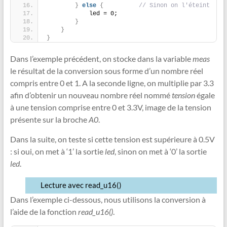
}
else
{
// Sinon on l'éteint
            led = 0;
}
}
}
Dans l’exemple précédent, on stocke dans la variable
meas
le résultat de la conversion sous forme d’un nombre réel
compris entre 0 et 1. A la seconde ligne, on multiplie par 3.3
afin d’obtenir un nouveau nombre réel nommé
tension
égale
à une tension comprise entre 0 et 3.3V, image de la tension
présente sur la broche
A0
.
Dans la suite, on teste si cette tension est supérieure à 0.5V
: si oui, on met à ‘1’ la sortie
led
, sinon on met à ‘0’ la sortie
led
.
Lecture avec read_u16()
Dans l’exemple ci-dessous, nous utilisons la conversion à
l’aide de la fonction
read_u16()
.