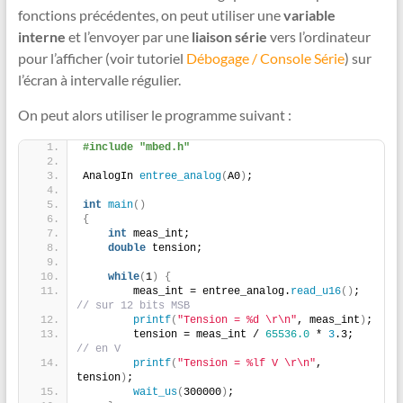
fonctions précédentes, on peut utiliser une
variable
interne
et l’envoyer par une
liaison série
vers l’ordinateur
pour l’afficher (voir tutoriel
Débogage / Console Série
) sur
l’écran à intervalle régulier.
On peut alors utiliser le programme suivant :
#include "mbed.h"
AnalogIn 
entree_analog
(
A0
)
;
int
main
()
{
int
 meas_int;
double
 tension;
while
(
1
)
{
        meas_int = entree_analog.
read_u16
()
;  
// sur 12 bits MSB
printf
(
"Tension = %d \r\n"
, meas_int
)
;
        tension = meas_int / 
65536.0
 * 
3
.3;     
// en V
printf
(
"Tension = %lf V \r\n"
, 
tension
)
;
wait_us
(
300000
)
;