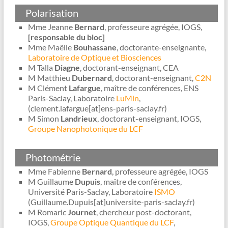
Polarisation
Mme Jeanne
Bernard
, professeure agrégée, IOGS,
[responsable du bloc]
Mme Maëlle
Bouhassane
, doctorante-enseignante,
Laboratoire de Optique et Biosciences
M Talla
Diagne
, doctorant-enseignant, CEA
M Matthieu
Dubernard
, doctorant-enseignant,
C2N
M Clément
Lafargue
, maître de conférences, ENS
Paris-Saclay, Laboratoire
LuMin
,
(clement.lafargue[at]ens-paris-saclay.fr)
M Simon
Landrieux
, doctorant-enseignant, IOGS,
Groupe Nanophotonique du LCF
Photométrie
Mme Fabienne
Bernard
, professeure agrégée, IOGS
M Guillaume
Dupuis
, maître de conférences,
Université Paris-Saclay, Laboratoire
ISMO
(Guillaume.Dupuis[at]universite-paris-saclay.fr)
M Romaric
Journet
, chercheur post-doctorant,
IOGS,
Groupe Optique Quantique du LCF
,