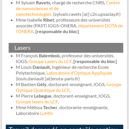
M Sylvain
Ravets,
chargé de recherche CNRS,
Centre
de nanosciences et de
nanotechnologies,
(sylvain.ravets [at] c2n.upsaclay.fr)
Mme Isabelle
Ribet,
professeure des universités
associée (PAST) IOGS-ONERA,
département DOTA de
l’ONERA
,
[responsable du bloc]
Lasers
M François
Balembois
, professeur des universités,
IOGS,
Groupe Lasers du LCF
,
[responsable du bloc]
M Louis
Daniault,
Ingénieur de recherche Ecole
Polytechnique,
Laboratoire d’Optique Appliquée
(louis.daniault [at]ensta-paris.fr)
M Bastien
Gély
, doctorant-enseignant, IOGS,
Groupe
Optique Quantique du LCF
,
M Pierre
Lebegue
, doctorant-enseignant, IOGS,
Groupe lasers du LCF
,
Mme Mélissa
Techer
, doctorante-enseignante,
Laboratoire
LuMin